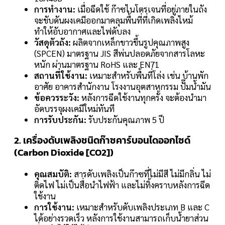
การทำงาน:
เมื่อฉีดใช้ ก๊าซไนโตรเจนที่อยู่ภายในถัง
จะขับดันผงเคมีออกมาคลุมพื้นที่ที่เกิดเพลิงไหม้
ทำให้อับอากาศและไฟดับลง
วัสดุตัวถัง:
ผลิตจากเหล็กขาวขึ้นรูปคุณภาพสูง
(SPCEN) มาตรฐาน JIS สีพ่นปลอดภัยจากสารโลหะ
หนัก ผ่านมาตรฐาน RoHS และ EN71
สถานที่ใช้งาน:
เหมาะสำหรับพื้นที่โล่ง เช่น บ้านพัก
อาศัย อาคารสำนักงาน โรงงานอุตสาหกรรม ปั๊มน้ำมัน
ข้อควรระวัง:
หลังการฉีดใช้งานทุกครั้ง จะต้องนำมา
อัดบรรจุผงเคมีใหม่ทันที
การรับประกัน:
รับประกันคุณภาพ 5 ปี
2. เครื่องดับเพลิงชนิดก๊าซคาร์บอนไดออกไซด์
(Carbon Dioxide [CO2])
คุณสมบัติ:
สารดับเพลิงเป็นก๊าซที่ไม่มีสี ไม่มีกลิ่น ไม่
ติดไฟ ไม่เป็นสื่อนำไฟฟ้า และไม่ทิ้งคราบหลังการฉีด
ใช้งาน
การใช้งาน:
เหมาะสำหรับดับเพลิงประเภท B และ C
ได้อย่างรวดเร็ว หลังการใช้งานสามารถเก็บน้ำยาส่วน