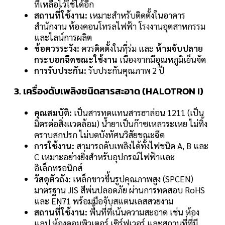
ที่เหลือไว้ใช้ได้อีก
สถานที่ใช้งาน:
เหมาะสำหรับติดตั้งในอาคาร
สำนักงาน ห้องคอนโทรลไฟฟ้า โรงงานอุตสาหกรรม
และไลน์การผลิต
ข้อควรระวัง:
ควรติดตั้งในที่ร่ม และ
ห้ามจับปลาย
กระบอกฉีดขณะใช้งาน
เนื่องจากมีอุณหภูมิเย็นจัด
การรับประกัน:
รับประกันคุณภาพ 2 ปี
3. เครื่องดับเพลิงชนิดสารสะอาด (HALOTRON I)
คุณสมบัติ:
เป็นสารทดแทนสารฮาล่อน 1211 (เป็น
มิตรต่อสิ่งแวดล้อม) น้ำยาเป็นก๊าซเหลวระเหย ไม่ทิ้ง
คราบสกปรก ไม่บดบังทัศนวิสัยขณะฉีด
การใช้งาน:
สามารถดับเพลิงได้ทั้งไฟชนิด A, B และ
C เหมาะอย่างยิ่งสำหรับอุปกรณ์ไฟฟ้าและ
อิเล็กทรอนิกส์
วัสดุตัวถัง:
เหล็กขาวขึ้นรูปคุณภาพสูง (SPCEN)
มาตรฐาน JIS สีพ่นปลอดภัย ผ่านการทดสอบ RoHS
และ EN71 พร้อมมือจับสแตนเลสสวยงาม
สถานที่ใช้งาน:
พื้นที่ที่เน้นความสะอาด เช่น ห้อง
แลป ห้องคอมพิวเตอร์ เซิร์ฟเวอร์ และสถานที่ที่มี