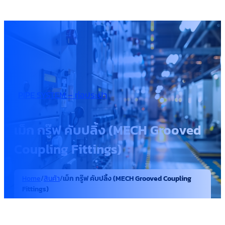
PIPE SYSTEM – ท่อประปา
เม็ก กรู๊ฟ คับปลิ้ง (MECH Grooved
Coupling Fittings)
Home
/
สินค้า
/
เม็ก กรู๊ฟ คับปลิ้ง (MECH Grooved Coupling
Fittings)