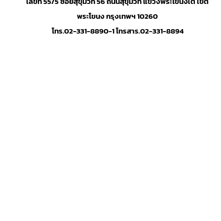
เลขที่ 55/5 ซอยสุขุมวิท 56 ถนนสุขุมวิท แขวงพระโขนงใต้ เขต
พระโขนง กรุงเทพฯ 10260
โทร.02-331-8890-1 โทรสาร.02-331-8894