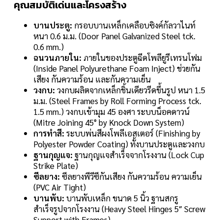
คุณสมบัติเด่นและโครงสร้าง
บานประตู:
กรอบบานเหล็กเคลือบซิงค์กัลวาไนท์
หนา 0.6 ม.ม. (Door Panel Galvanized Steel tck.
0.6 mm.)
ฉนวนภายใน:
ภายในของประตูฉีดโพลียูรีเทรนโฟม
(Inside Panel Polyurethane Foam Inject) ช่วยกัน
เสียง กันความร้อน และกันความเย็น
วงกบ:
วงกบผลิตจากเหล็กชิ้นเดียวรีดขึ้นรูป หนา 1.5
ม.ม. (Steel Frames by Roll Forming Process tck.
1.5 mm.) วงกบเข้ามุม 45 องศา ระบบน็อคดาวน์
(Mitre Joining 45° by Knock Down System)
การทำสี:
ระบบพ่นสีผงโพลีเอสเตอร์ (Finishing by
Polyester Powder Coating) ทั้งบานประตูและวงกบ
ฐานกุญแจ:
ฐานกุญแจสำเร็จจากโรงงาน (Lock Cup
Strike Plate)
ซีลยาง:
ซีลยางพีวีซีกันเสียง กันความร้อน ความเย็น
(PVC Air Tight)
บานพับ:
บานพับเหล็ก ขนาด 5 นิ้ว ฐานสกรู
สำเร็จรูปจากโรงงาน (Heavy Steel Hinges 5″ Screw
Support with Frames)