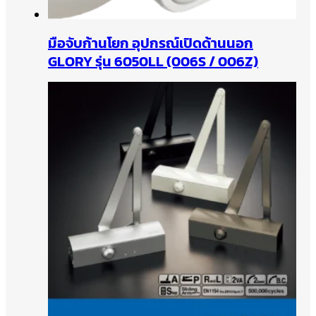
มือจับก้านโยก อุปกรณ์เปิดด้านนอก
GLORY รุ่น 6050LL (006S / 006Z)